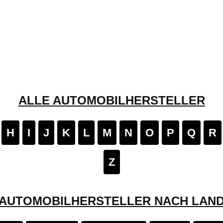
ALLE AUTOMOBILHERSTELLER
H
I
J
K
L
M
N
O
P
Q
R
Z
AUTOMOBILHERSTELLER NACH LAN