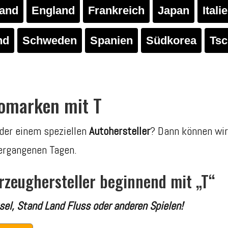
land
England
Frankreich
Japan
Itali
nd
Schweden
Spanien
Südkorea
Tsc
tomarken mit T
der einem speziellen
Autohersteller
? Dann können wir 
ergangenen Tagen.
rzeughersteller beginnend mit „T“
tsel, Stand Land Fluss oder anderen Spielen!