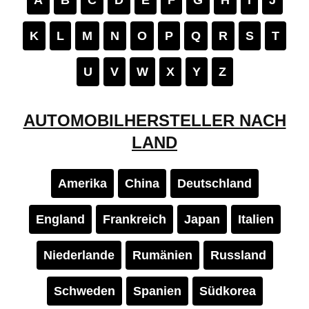
K
L
M
N
O
P
Q
R
S
T
U
V
W
X
Y
Z
AUTOMOBILHERSTELLER NACH
LAND
Amerika
China
Deutschland
England
Frankreich
Japan
Italien
Niederlande
Rumänien
Russland
Schweden
Spanien
Südkorea