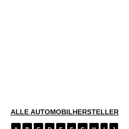
ALLE AUTOMOBILHERSTELLER
A
B
C
D
E
F
G
H
I
J