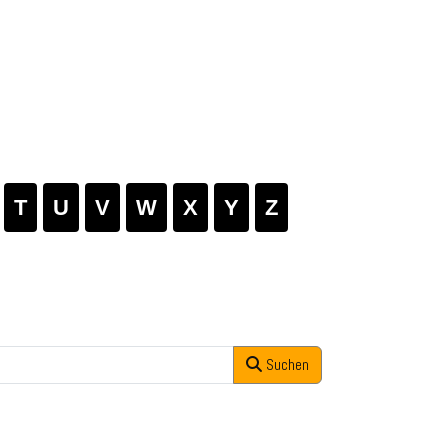
T
U
V
W
X
Y
Z
Suchen