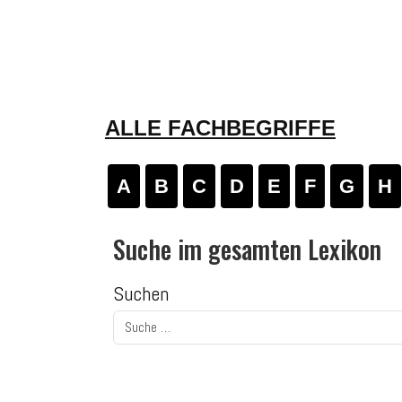
ALLE FACHBEGRIFFE
A
B
C
D
E
F
G
H
Suche im gesamten Lexikon
Suchen