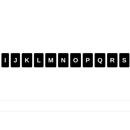
I
J
K
L
M
N
O
P
Q
R
S