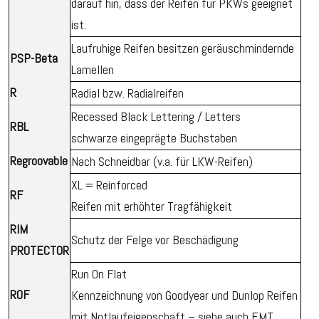
darauf hin, dass der Reifen für PKWs geeignet
ist.
Laufruhige Reifen besitzen geräuschmindernde
PSP-Beta
Lamellen
R
Radial bzw. Radialreifen
Recessed Black Lettering / Letters
RBL
schwarze eingeprägte Buchstaben
Regroovable
Nach Schneidbar (v.a. für LKW-Reifen)
XL = Reinforced
RF
Reifen mit erhöhter Tragfähigkeit
RIM
Schutz der Felge vor Beschädigung
PROTECTOR
Run On Flat
ROF
Kennzeichnung von Goodyear und Dunlop Reifen
mit Notlaufeigenschaft – siehe auch EMT