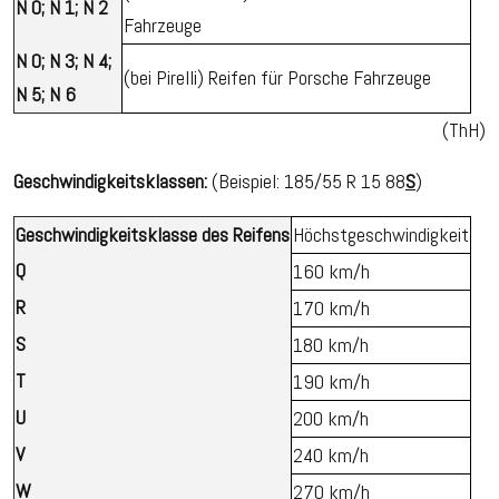
N 0; N 1; N 2
Fahrzeuge
N 0; N 3; N 4;
(bei Pirelli) Reifen für Porsche Fahrzeuge
N 5; N 6
(ThH)
Geschwindigkeitsklassen:
(Beispiel: 185/55 R 15 88
S
)
Geschwindigkeitsklasse des Reifens
Höchstgeschwindigkeit
Q
160 km/h
R
170 km/h
S
180 km/h
T
190 km/h
U
200 km/h
V
240 km/h
W
270 km/h