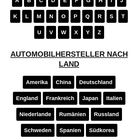
A
B
C
D
E
F
G
H
I
J
K
L
M
N
O
P
Q
R
S
T
U
V
W
X
Y
Z
AUTOMOBILHERSTELLER NACH
LAND
Amerika
China
Deutschland
England
Frankreich
Japan
Italien
Niederlande
Rumänien
Russland
Schweden
Spanien
Südkorea