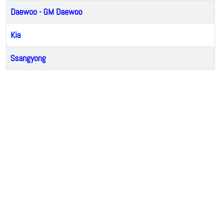
Daewoo - GM Daewoo
Kia
Ssangyong