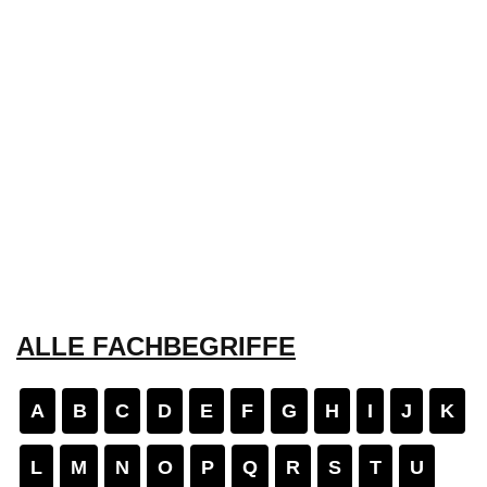
ALLE FACHBEGRIFFE
A
B
C
D
E
F
G
H
I
J
K
L
M
N
O
P
Q
R
S
T
U