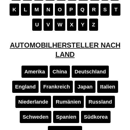
K
L
M
N
O
P
Q
R
S
T
U
V
W
X
Y
Z
AUTOMOBILHERSTELLER NACH
LAND
Amerika
China
Deutschland
England
Frankreich
Japan
Italien
Niederlande
Rumänien
Russland
Schweden
Spanien
Südkorea