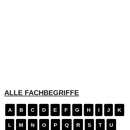
ALLE FACHBEGRIFFE
A
B
C
D
E
F
G
H
I
J
K
L
M
N
O
P
Q
R
S
T
U