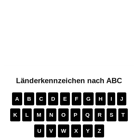
Länderkennzeichen nach ABC
A
B
C
D
E
F
G
H
I
J
K
L
M
N
O
P
Q
R
S
T
U
V
W
X
Y
Z