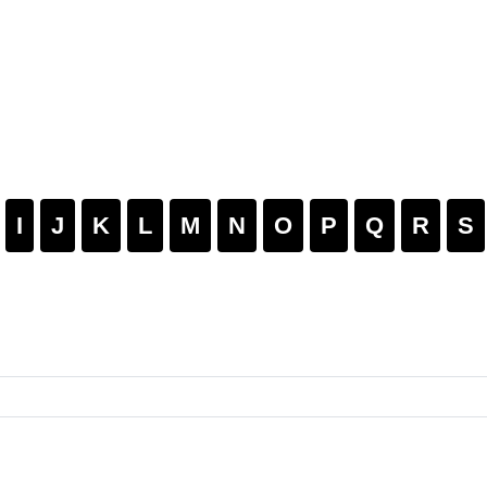
I
J
K
L
M
N
O
P
Q
R
S