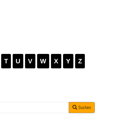
T
U
V
W
X
Y
Z
Suchen