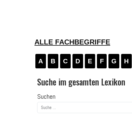
ALLE FACHBEGRIFFE
A
B
C
D
E
F
G
H
Suche im gesamten Lexikon
Suchen