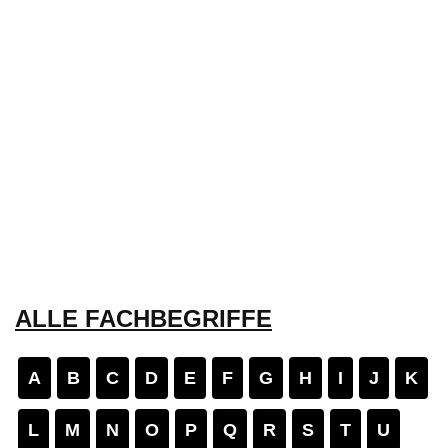
ALLE FACHBEGRIFFE
A
B
C
D
E
F
G
H
I
J
K
L
M
N
O
P
Q
R
S
T
U