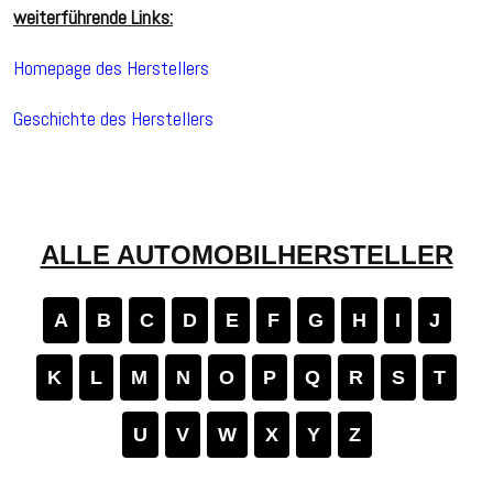
weiterführende Links:
Homepage des Herstellers
Geschichte des Herstellers
ALLE AUTOMOBILHERSTELLER
A
B
C
D
E
F
G
H
I
J
K
L
M
N
O
P
Q
R
S
T
U
V
W
X
Y
Z