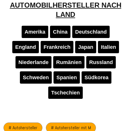
AUTOMOBILHERSTELLER NACH
LAND
Amerika
China
Deutschland
England
Frankreich
Japan
Italien
Niederlande
Rumänien
Russland
Schweden
Spanien
Südkorea
Tschechien
# Autohersteller
# Autohersteller mit M