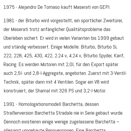
1975 - Alejandro De Tomaso kauft Maserati von GEPI.
1981 - der Biturbo wird vorgestellt, ein sportlicher Zweitürer,
der Maserati trotz anfänglicher Qualitätsprobleme das
Überleben sichert. Er wird in vielen Varianten bis 1999 gebaut
und ständig verbessert. Einige Modelle: Biturbo, Biturbo Si,
222, 228, 425, 430, 422, 2.24 v, 4.24 v, Biturbo Spyder, Karif,
Racing. Es werden Motoren mit 2,0l, für den Export später
auch 2,5l- und 2,8-l-Aggregate, angeboten. Zuerst mit 3-Ventil-
Technik, später dann mit 4 Ventilen. Sogar ein V8 wird
konstruiert, der Shamal mit 326 PS und 3,2-l-Motor.
1991 - Homologationsmodell Barchetta, dessen
Straßenversion Barchetta Stradale nie in Serie gebaut wurde.
Dennoch existieren einige wenige zugelassene Barchetta –
allesamt umgebaute Rennversionen. Eine Barchetta