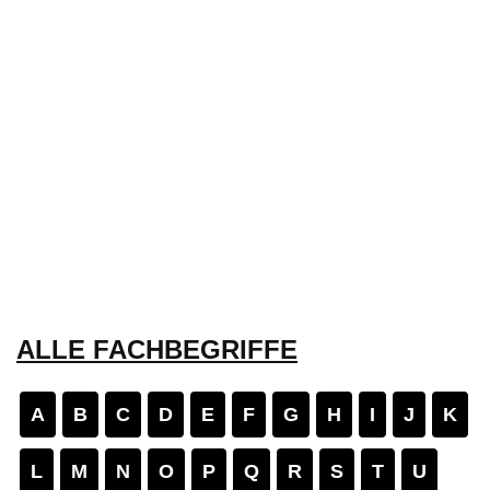
ALLE FACHBEGRIFFE
A
B
C
D
E
F
G
H
I
J
K
L
M
N
O
P
Q
R
S
T
U