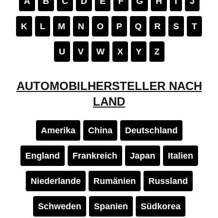
A
B
C
D
E
F
G
H
I
J
K
L
M
N
O
P
Q
R
S
T
U
V
W
X
Y
Z
AUTOMOBILHERSTELLER NACH
LAND
Amerika
China
Deutschland
England
Frankreich
Japan
Italien
Niederlande
Rumänien
Russland
Schweden
Spanien
Südkorea