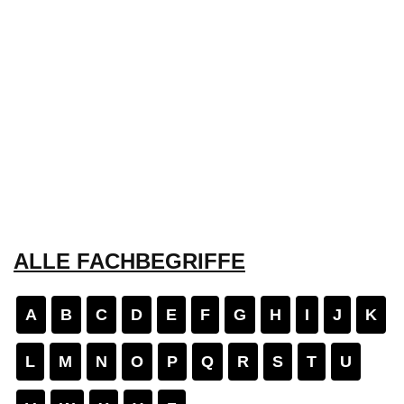
ALLE FACHBEGRIFFE
A
B
C
D
E
F
G
H
I
J
K
L
M
N
O
P
Q
R
S
T
U