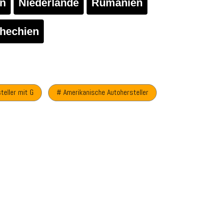
en
Niederlande
Rumänien
hechien
teller mit G
# Amerikanische Autohersteller