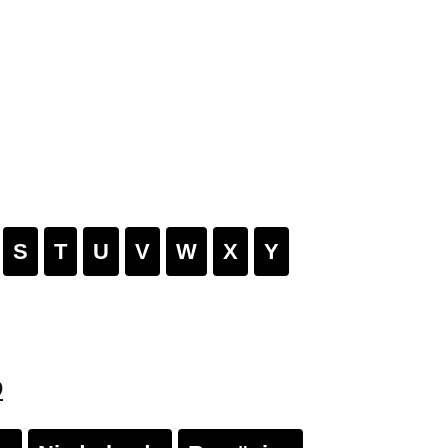
S
T
U
V
W
X
Y
D