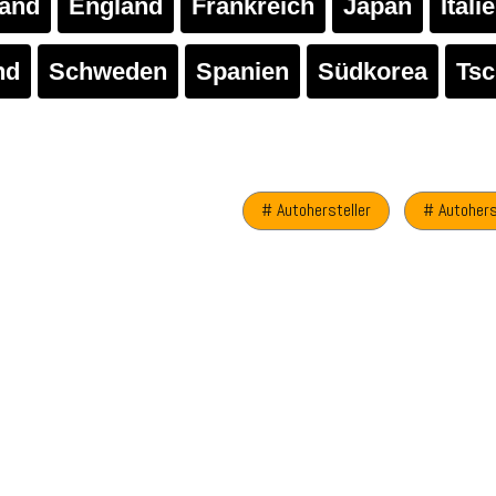
land
England
Frankreich
Japan
Itali
nd
Schweden
Spanien
Südkorea
Tsc
# Autohersteller
# Autohers