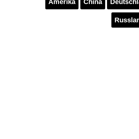
Amerika
China
Deutsch
Russla