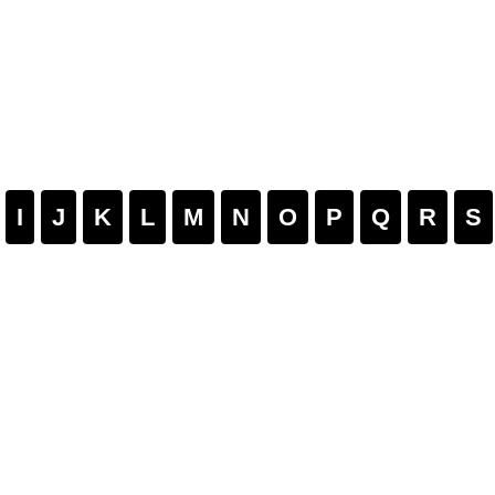
I
J
K
L
M
N
O
P
Q
R
S