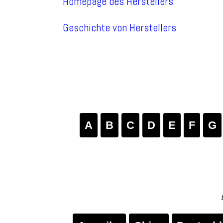
Homepage des Herstellers
Geschichte von Herstellers
A
B
C
D
E
F
G