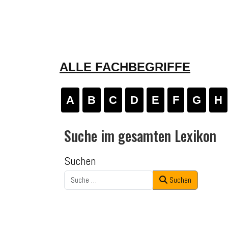
ALLE FACHBEGRIFFE
A
B
C
D
E
F
G
H
Suche im gesamten Lexikon
Suchen
Suchen