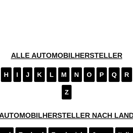
ALLE AUTOMOBILHERSTELLER
H
I
J
K
L
M
N
O
P
Q
R
Z
AUTOMOBILHERSTELLER NACH LAN