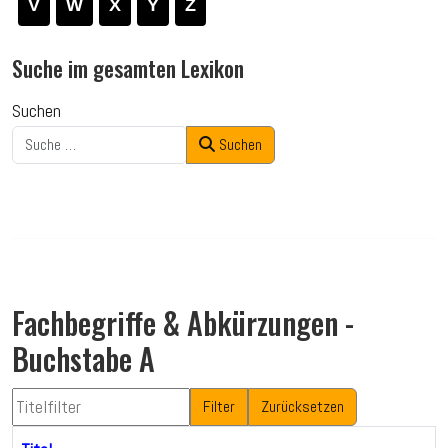
V
W
X
Y
Z
Suche im gesamten Lexikon
Suchen
Suchen
Fachbegriffe & Abkürzungen -
Buchstabe A
Titelfilter
Filter
Zurücksetzen