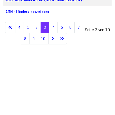
ADN - Länderkennzeichen
Beiträge
1
2
3
4
5
6
7
Seite 3 von 10
8
9
10