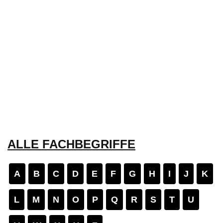
ALLE FACHBEGRIFFE
A
B
C
D
E
F
G
H
I
J
K
L
M
N
O
P
Q
R
S
T
U