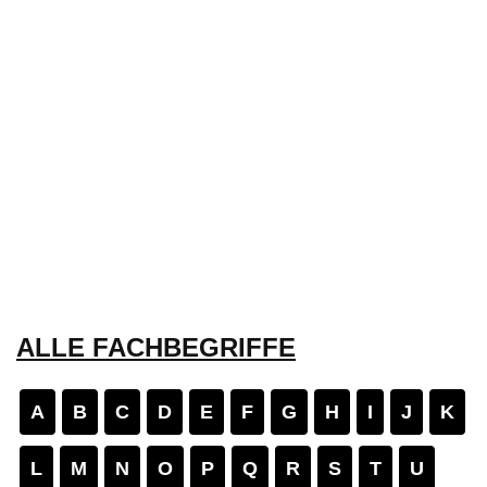
ALLE FACHBEGRIFFE
A
B
C
D
E
F
G
H
I
J
K
L
M
N
O
P
Q
R
S
T
U