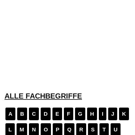
ALLE FACHBEGRIFFE
A
B
C
D
E
F
G
H
I
J
K
L
M
N
O
P
Q
R
S
T
U