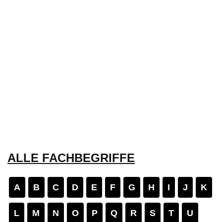
ALLE FACHBEGRIFFE
A
B
C
D
E
F
G
H
I
J
K
L
M
N
O
P
Q
R
S
T
U