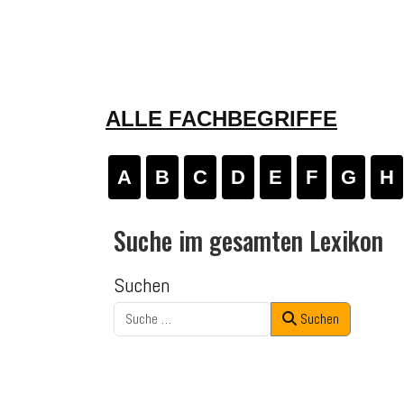
ALLE FACHBEGRIFFE
A
B
C
D
E
F
G
H
Suche im gesamten Lexikon
Suchen
Suchen