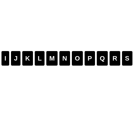
I
J
K
L
M
N
O
P
Q
R
S