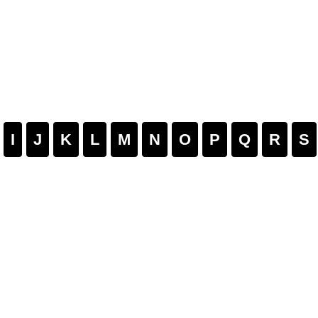
I
J
K
L
M
N
O
P
Q
R
S