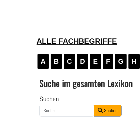
ALLE FACHBEGRIFFE
A
B
C
D
E
F
G
H
Suche im gesamten Lexikon
Suchen
Suchen