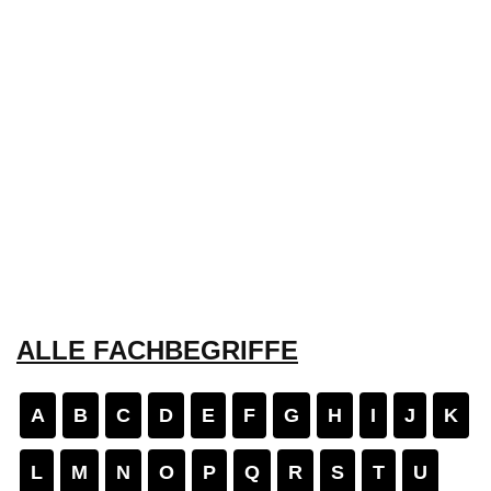
ALLE FACHBEGRIFFE
A
B
C
D
E
F
G
H
I
J
K
L
M
N
O
P
Q
R
S
T
U