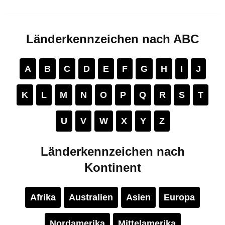
Länderkennzeichen nach ABC
A
B
C
D
E
F
G
H
I
J
K
L
M
N
O
P
Q
R
S
T
U
V
W
X
Y
Z
Länderkennzeichen nach
Kontinent
Afrika
Australien
Asien
Europa
Nordamerika
Mittelamerika