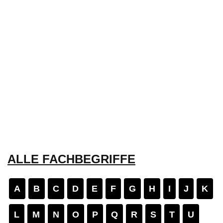
ALLE FACHBEGRIFFE
A
B
C
D
E
F
G
H
I
J
K
L
M
N
O
P
Q
R
S
T
U