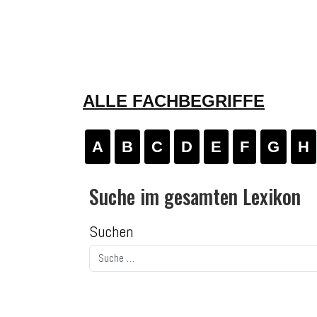
ALLE FACHBEGRIFFE
A
B
C
D
E
F
G
H
Suche im gesamten Lexikon
Suchen