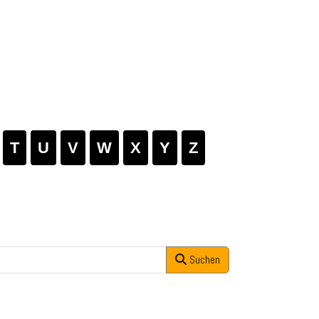
T
U
V
W
X
Y
Z
Suchen