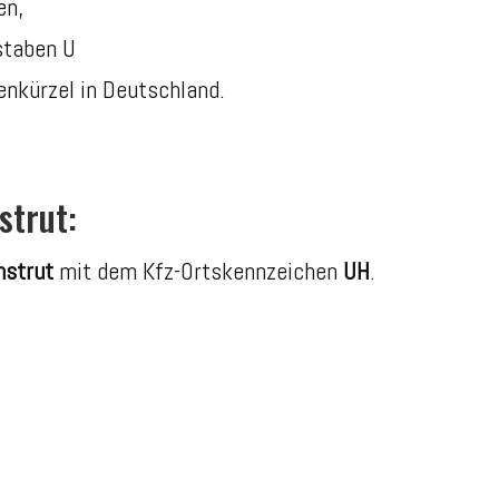
en,
staben U
nkürzel in Deutschland.
strut:
nstrut
mit dem Kfz-Ortskennzeichen
UH
.