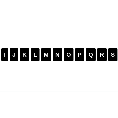
I
J
K
L
M
N
O
P
Q
R
S