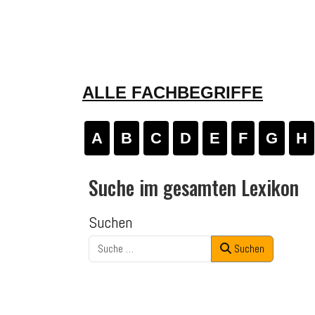
ALLE FACHBEGRIFFE
A
B
C
D
E
F
G
H
Suche im gesamten Lexikon
Suchen
Suchen