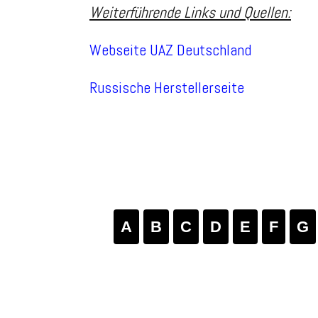
Weiterführende Links und Quellen:
Webseite UAZ Deutschland
Russische Herstellerseite
A
B
C
D
E
F
G