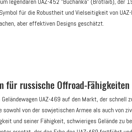
um legendären UAZ-452 "Buchanka" (Brotlaib), der 19
n Symbol für die Robustheit und Vielseitigkeit von UA
fachen, aber effektiven Designs geschätzt.
 für russische Offroad-Fähigkeiten
 Geländewagen UAZ-469 auf den Markt, der schnell zu
 sowohl von der sowjetischen Armee als auch von ziv
gkeit und seiner Fähigkeit, schwieriges Gelände zu b
ter ersetzt, der das Erbe des UAZ-469 fortführt und 