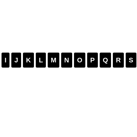
I
J
K
L
M
N
O
P
Q
R
S