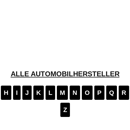
ALLE AUTOMOBILHERSTELLER
H
I
J
K
L
M
N
O
P
Q
R
Z