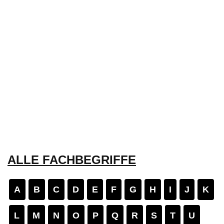
ALLE FACHBEGRIFFE
A
B
C
D
E
F
G
H
I
J
K
L
M
N
O
P
Q
R
S
T
U