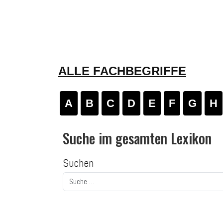
ALLE FACHBEGRIFFE
A
B
C
D
E
F
G
H
Suche im gesamten Lexikon
Suchen