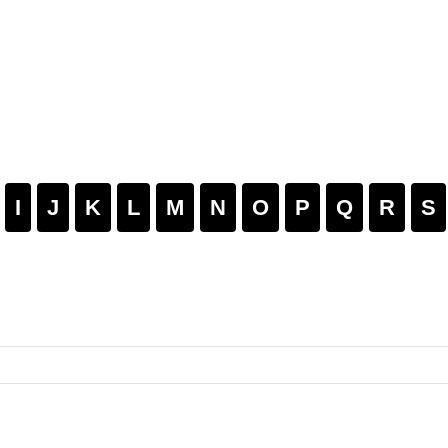
I
J
K
L
M
N
O
P
Q
R
S