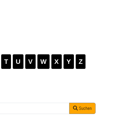
T
U
V
W
X
Y
Z
Suchen