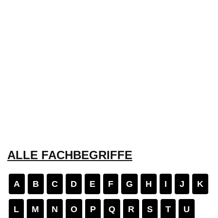
ALLE FACHBEGRIFFE
A
B
C
D
E
F
G
H
I
J
K
L
M
N
O
P
Q
R
S
T
U