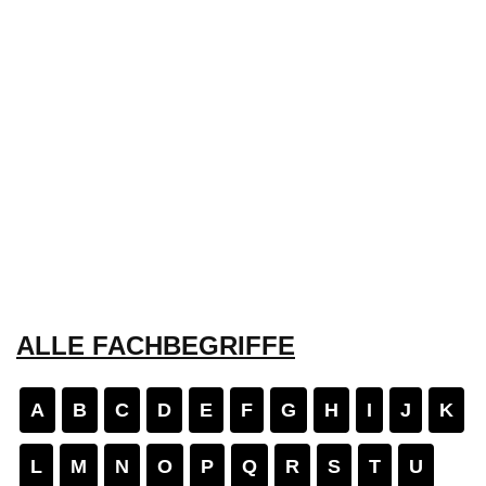
ALLE FACHBEGRIFFE
A
B
C
D
E
F
G
H
I
J
K
L
M
N
O
P
Q
R
S
T
U