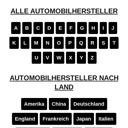
ALLE AUTOMOBILHERSTELLER
A
B
C
D
E
F
G
H
I
J
K
L
M
N
O
P
Q
R
S
T
U
V
W
X
Y
Z
AUTOMOBILHERSTELLER NACH
LAND
Amerika
China
Deutschland
England
Frankreich
Japan
Italien