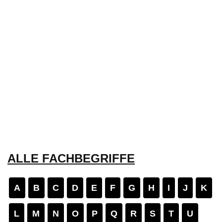
ALLE FACHBEGRIFFE
A
B
C
D
E
F
G
H
I
J
K
L
M
N
O
P
Q
R
S
T
U