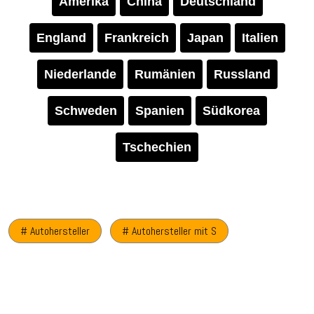
Amerika
China
Deutschland
England
Frankreich
Japan
Italien
Niederlande
Rumänien
Russland
Schweden
Spanien
Südkorea
Tschechien
# Autohersteller
# Autohersteller mit S