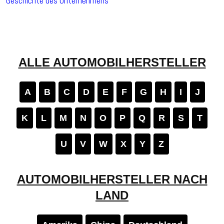
Geschichte des Unternehmens
ALLE AUTOMOBILHERSTELLER
A
B
C
D
E
F
G
H
I
J
K
L
M
N
O
P
Q
R
S
T
U
V
W
X
Y
Z
AUTOMOBILHERSTELLER NACH
LAND