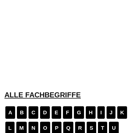
ALLE FACHBEGRIFFE
A
B
C
D
E
F
G
H
I
J
K
L
M
N
O
P
Q
R
S
T
U