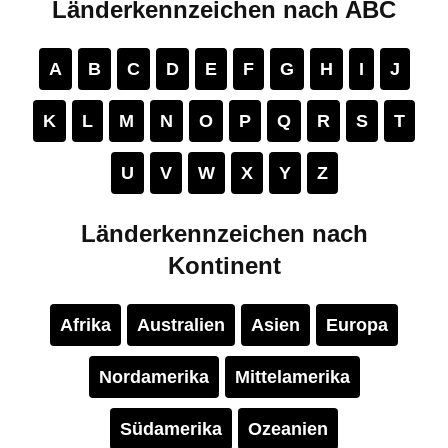
Länderkennzeichen nach ABC
A
B
C
D
E
F
G
H
I
J
K
L
M
N
O
P
Q
R
S
T
U
V
W
X
Y
Z
Länderkennzeichen nach
Kontinent
Afrika
Australien
Asien
Europa
Nordamerika
Mittelamerika
Südamerika
Ozeanien