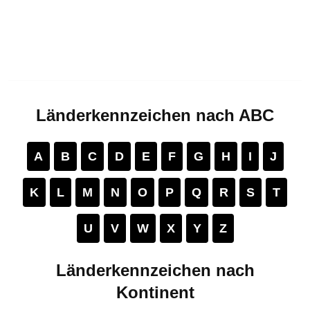
Länderkennzeichen nach ABC
A
B
C
D
E
F
G
H
I
J
K
L
M
N
O
P
Q
R
S
T
U
V
W
X
Y
Z
Länderkennzeichen nach
Kontinent