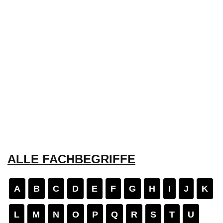
ALLE FACHBEGRIFFE
A
B
C
D
E
F
G
H
I
J
K
L
M
N
O
P
Q
R
S
T
U