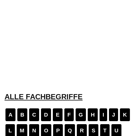
ALLE FACHBEGRIFFE
A
B
C
D
E
F
G
H
I
J
K
L
M
N
O
P
Q
R
S
T
U