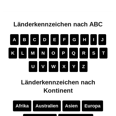
Länderkennzeichen nach ABC
A
B
C
D
E
F
G
H
I
J
K
L
M
N
O
P
Q
R
S
T
U
V
W
X
Y
Z
Länderkennzeichen nach
Kontinent
Afrika
Australien
Asien
Europa