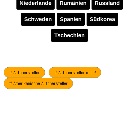
Niederlande
Rumänien
Russland
Schweden
Spanien
Südkorea
Tschechien
# Autohersteller
# Autohersteller mit P
# Amerikanische Autohersteller