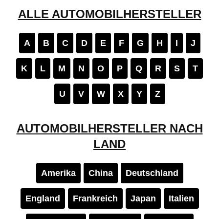
ALLE AUTOMOBILHERSTELLER
A
B
C
D
E
F
G
H
I
J
K
L
M
N
O
P
Q
R
S
T
U
V
W
X
Y
Z
AUTOMOBILHERSTELLER NACH
LAND
Amerika
China
Deutschland
England
Frankreich
Japan
Italien