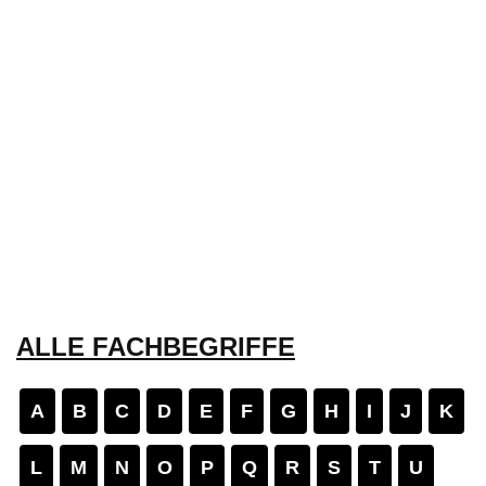
ALLE FACHBEGRIFFE
A
B
C
D
E
F
G
H
I
J
K
L
M
N
O
P
Q
R
S
T
U