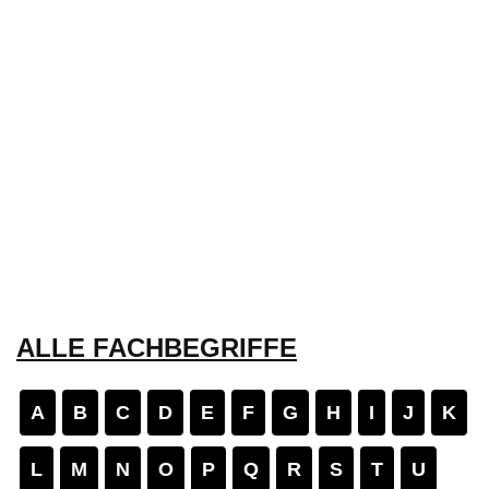
ALLE FACHBEGRIFFE
A
B
C
D
E
F
G
H
I
J
K
L
M
N
O
P
Q
R
S
T
U