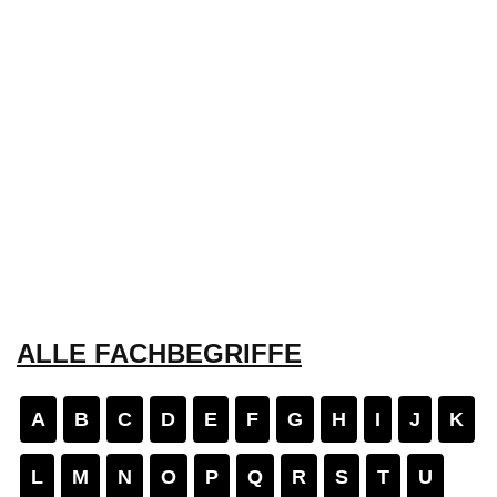
ALLE FACHBEGRIFFE
A
B
C
D
E
F
G
H
I
J
K
L
M
N
O
P
Q
R
S
T
U