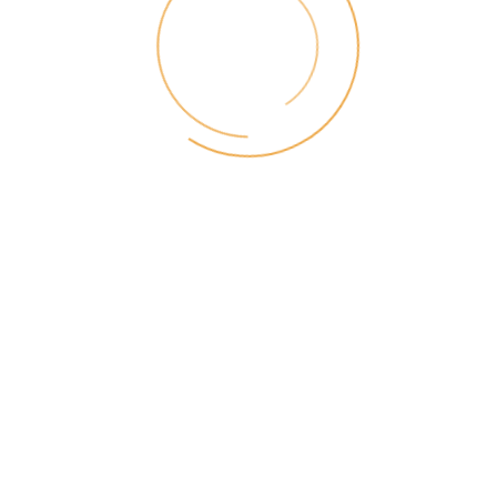
Y
Z
Suche im gesamten Lexikon
Suchen
Suchen
Geschrieben von:
ALexikon
Lesezeit: 1 Minuten
Zuletzt aktualisiert: 30. Dezember 2021
Das Kennzeichen
NT
auf einem
deutschen Nummernschild