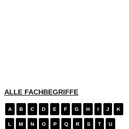
ALLE FACHBEGRIFFE
A
B
C
D
E
F
G
H
I
J
K
L
M
N
O
P
Q
R
S
T
U