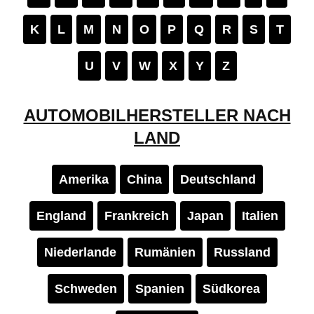
K
L
M
N
O
P
Q
R
S
T
U
V
W
X
Y
Z
AUTOMOBILHERSTELLER NACH
LAND
Amerika
China
Deutschland
England
Frankreich
Japan
Italien
Niederlande
Rumänien
Russland
Schweden
Spanien
Südkorea