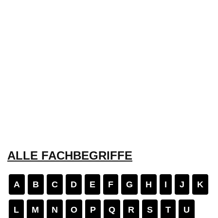
ALLE FACHBEGRIFFE
A
B
C
D
E
F
G
H
I
J
K
L
M
N
O
P
Q
R
S
T
U