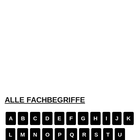
ALLE FACHBEGRIFFE
A
B
C
D
E
F
G
H
I
J
K
L
M
N
O
P
Q
R
S
T
U