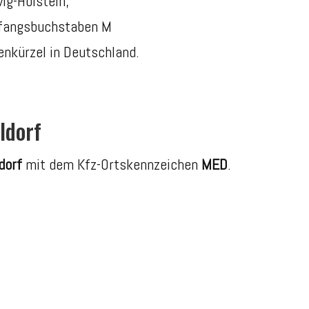
ig-Holstein,
nfangsbuchstaben M
nkürzel in Deutschland.
ldorf
dorf
mit dem Kfz-Ortskennzeichen
MED
.