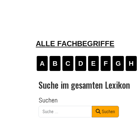
ALLE FACHBEGRIFFE
A
B
C
D
E
F
G
H
Suche im gesamten Lexikon
Suchen
Suchen