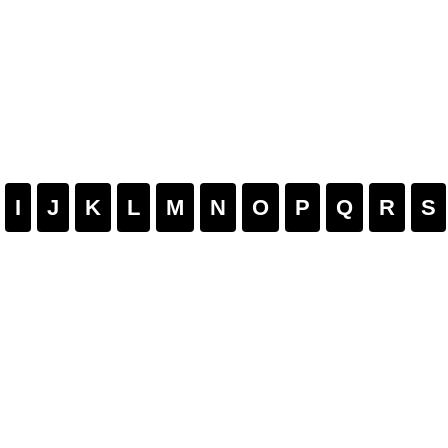
I
J
K
L
M
N
O
P
Q
R
S