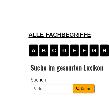
ALLE FACHBEGRIFFE
A
B
C
D
E
F
G
H
Suche im gesamten Lexikon
Suchen
Suchen