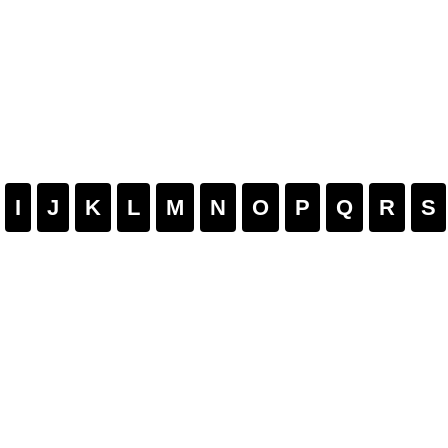
I
J
K
L
M
N
O
P
Q
R
S