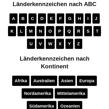
Länderkennzeichen nach ABC
A
B
C
D
E
F
G
H
I
J
K
L
M
N
O
P
Q
R
S
T
U
V
W
X
Y
Z
Länderkennzeichen nach
Kontinent
Afrika
Australien
Asien
Europa
Nordamerika
Mittelamerika
Südamerika
Ozeanien