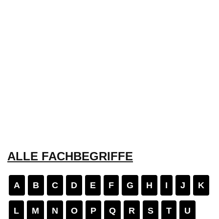
ALLE FACHBEGRIFFE
A
B
C
D
E
F
G
H
I
J
K
L
M
N
O
P
Q
R
S
T
U