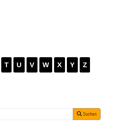
T
U
V
W
X
Y
Z
Suchen