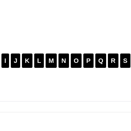
I
J
K
L
M
N
O
P
Q
R
S