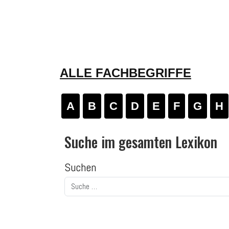
ALLE FACHBEGRIFFE
A
B
C
D
E
F
G
H
Suche im gesamten Lexikon
Suchen