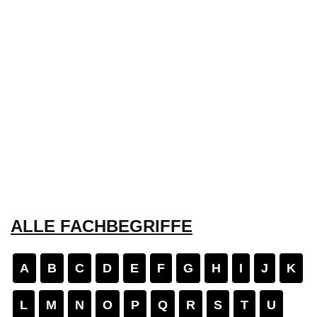
ALLE FACHBEGRIFFE
A
B
C
D
E
F
G
H
I
J
K
L
M
N
O
P
Q
R
S
T
U