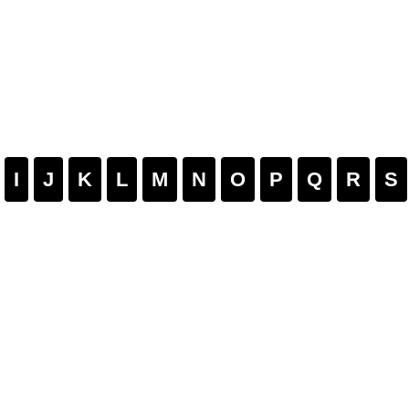
I
J
K
L
M
N
O
P
Q
R
S