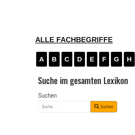
ALLE FACHBEGRIFFE
A
B
C
D
E
F
G
H
Suche im gesamten Lexikon
Suchen
Suchen