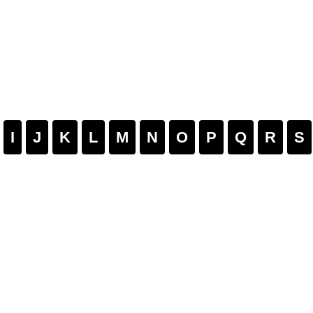
I
J
K
L
M
N
O
P
Q
R
S