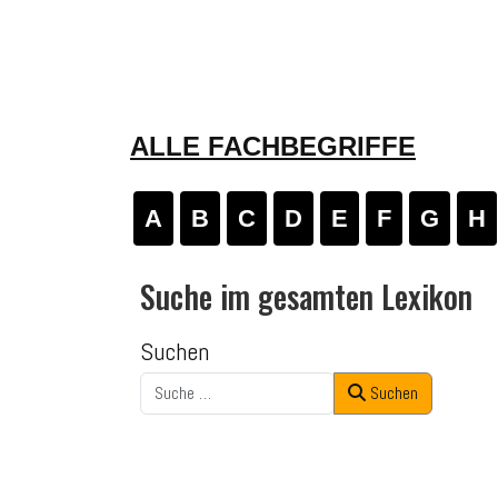
ALLE FACHBEGRIFFE
A
B
C
D
E
F
G
H
Suche im gesamten Lexikon
Suchen
Suchen