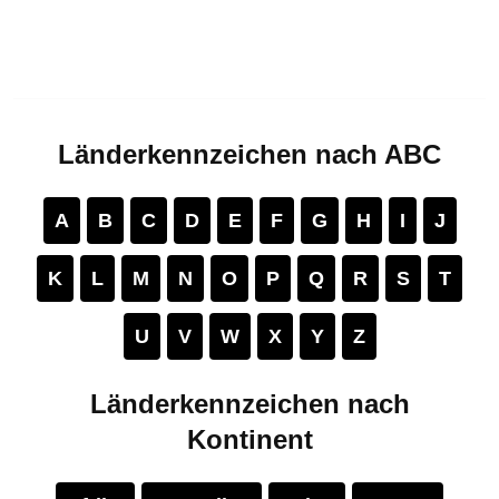
Länderkennzeichen nach ABC
A
B
C
D
E
F
G
H
I
J
K
L
M
N
O
P
Q
R
S
T
U
V
W
X
Y
Z
Länderkennzeichen nach
Kontinent