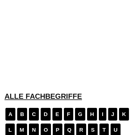
ALLE FACHBEGRIFFE
A
B
C
D
E
F
G
H
I
J
K
L
M
N
O
P
Q
R
S
T
U