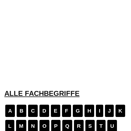
ALLE FACHBEGRIFFE
A
B
C
D
E
F
G
H
I
J
K
L
M
N
O
P
Q
R
S
T
U