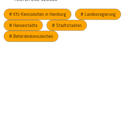
# Kfz-Kennzeichen in Hamburg
# Landesregierung
# Hansestädte
# Stadtstaaten
# Behördenkennzeichen