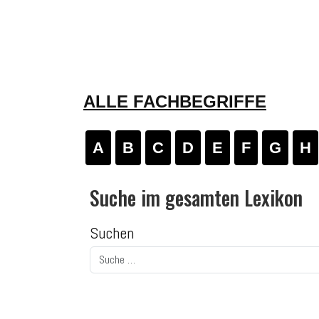
ALLE FACHBEGRIFFE
A
B
C
D
E
F
G
H
Suche im gesamten Lexikon
Suchen