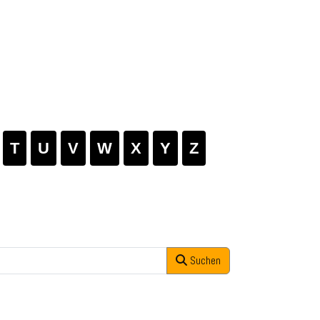
T
U
V
W
X
Y
Z
Suchen