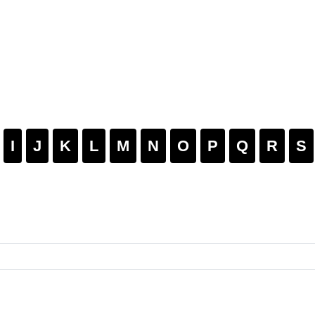
I
J
K
L
M
N
O
P
Q
R
S