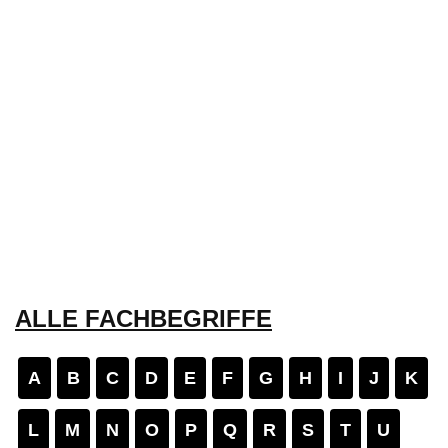
ALLE FACHBEGRIFFE
A
B
C
D
E
F
G
H
I
J
K
L
M
N
O
P
Q
R
S
T
U