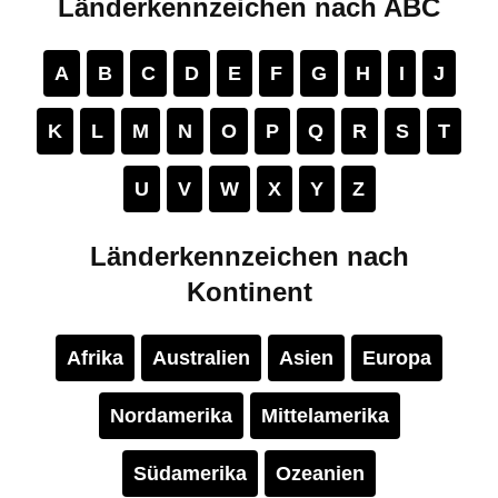
Länderkennzeichen nach ABC
A
B
C
D
E
F
G
H
I
J
K
L
M
N
O
P
Q
R
S
T
U
V
W
X
Y
Z
Länderkennzeichen nach
Kontinent
Afrika
Australien
Asien
Europa
Nordamerika
Mittelamerika
Südamerika
Ozeanien