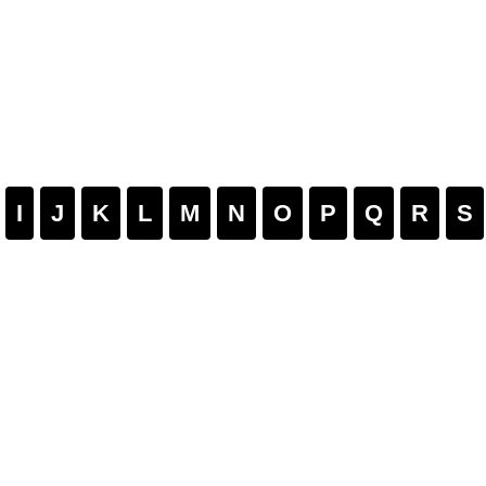
I
J
K
L
M
N
O
P
Q
R
S