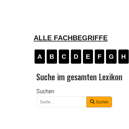
ALLE FACHBEGRIFFE
A
B
C
D
E
F
G
H
Suche im gesamten Lexikon
Suchen
Suchen