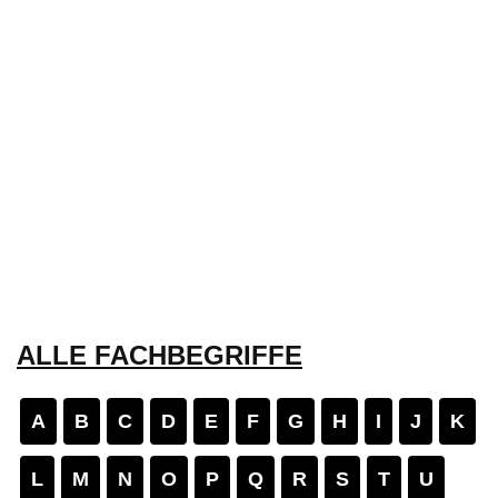
ALLE FACHBEGRIFFE
A
B
C
D
E
F
G
H
I
J
K
L
M
N
O
P
Q
R
S
T
U