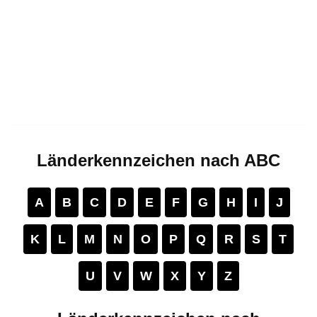
Länderkennzeichen nach ABC
A
B
C
D
E
F
G
H
I
J
K
L
M
N
O
P
Q
R
S
T
U
V
W
X
Y
Z