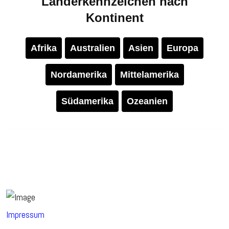
Länderkennzeichen nach
Kontinent
Afrika
Australien
Asien
Europa
Nordamerika
Mittelamerika
Südamerika
Ozeanien
Impressum